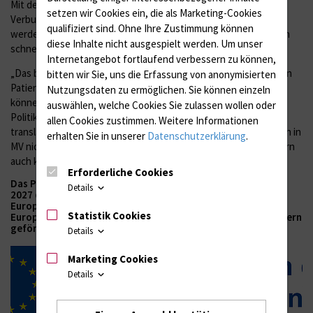
Mit dem bis Ende März 2025 laufenden
setzen wir Cookies ein, die als Marketing-Cookies
Verbundforschungsvorhaben soll ein Verfahren entwickelt
qualifiziert sind. Ohne Ihre Zustimmung können
werden, um Kollagen für den Einsatz zu medizinischen Zwecken
diese Inhalte nicht ausgespielt werden.
Um unser
schneller und sicherer testen zu können.
Internetangebot fortlaufend verbessern zu können,
„Das bessere Verständnis des Kollagenabbaus kommt direkt den
bitten wir Sie, uns die Erfassung von anonymisierten
Patienten zugute, weil Nebenwirkungen reduziert werden
Nutzungsdaten zu ermöglichen.
Sie können einzeln
können“, sagte Prof. Dr. Steffen Emmert, Direktor der Klinik und
auswählen, welche Cookies Sie zulassen wollen oder
Politik für Dermatologie und Venerologie. Zudem würde die
allen Cookies zustimmen. Weitere Informationen
translationale Forschung der UMR mit starken Industriepartnern in
erhalten Sie in unserer
Datenschutzerklärung
.
MV nicht nur die Gesundheitswirtschaft im Land stärken, sondern
auch klugen Köpfen vor Ort eine Perspektive bieten.
Erforderliche Cookies
Das Projekt wird im Rahmen des EFRE Programms 2021 bis
Details
2027 des Landes Mecklenburg-Vorpommern aus Mitteln des
Europäischen Fonds für regionale Entwicklung der
Statistik Cookies
Europäischen Union und des Landes Mecklenburg-Vorpommern
gefördert.
Details
Marketing Cookies
Details