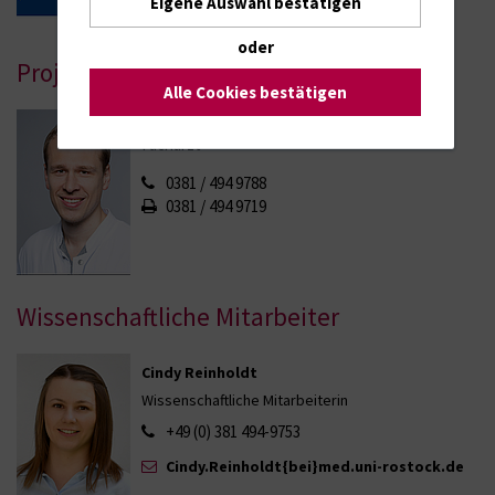
Eigene Auswahl bestätigen
oder
Projektleitung
Alle Cookies bestätigen
Dr. med. Dr. rer. biol. hum. Ole Jung
Facharzt
0381 / 494 9788
0381 / 494 9719
Wissenschaftliche Mitarbeiter
Cindy Reinholdt
Wissenschaftliche Mitarbeiterin
+49 (0) 381 494-9753
Cindy.Reinholdt{bei}med.uni-rostock.de