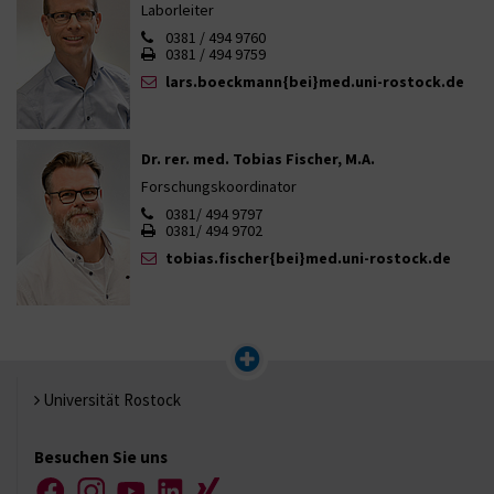
Laborleiter
0381 / 494 9760
0381 / 494 9759
lars.boeckmann{bei}med.uni-rostock.de
Dr. rer. med. Tobias Fischer, M.A.
Forschungskoordinator
0381/ 494 9797
0381/ 494 9702
tobias.fischer{bei}med.uni-rostock.de
Universität Rostock
Besuchen Sie uns