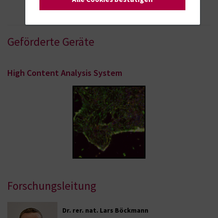
Geförderte Geräte
High Content Analysis System
Forschungsleitung
Dr. rer. nat. Lars Böckmann