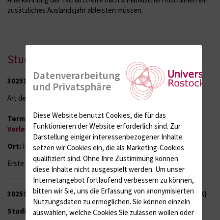
zusätzliches Auslandsjahr ableisten müssen.
Studienfach Humanmedizin
Datenverarbeitung
30251 - Dermatologie und Venerologie für Mediziner
und Privatsphäre
Art der Lehrveranstaltung:
Vorlesung
Diese Website benutzt Cookies, die für das
Termine:
Montag, 15.00 – 16.30 Uhr, siehe auch unter
Funktionieren der Website erforderlich sind.
Zur
Vorlesungsplan SoS2026
Darstellung einiger interessenbezogener Inhalte
Ort:
HS ZIM / Präsenz Lehre
setzen wir Cookies ein, die als Marketing-Cookies
qualifiziert sind. Ohne Ihre Zustimmung können
Erste Veranstaltung: 13.04.2026
diese Inhalte nicht ausgespielt werden.
Um unser
Internetangebot fortlaufend verbessern zu können,
bitten wir Sie, uns die Erfassung von anonymisierten
30251 - Derma-SEMINAR / Unterricht am Krankenbett (UAK)
Nutzungsdaten zu ermöglichen.
Sie können einzeln
Studiensemester:
8
auswählen, welche Cookies Sie zulassen wollen oder