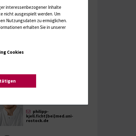
0381 / 494 9788
ger interessenbezogener Inhalte
0381 / 494 9719
te nicht ausgespielt werden.
Um
rten Nutzungsdaten zu ermöglichen.
ormationen erhalten Sie in unserer
Benedikt Schubert
Arzt in Weiterbildung
ing Cookies
0381 / 494 9788
0381 / 494 9719
stätigen
Philipp-Kjell Ficht, M.Sc.
Wissenschaftlicher Mitarbeiter
+49 (0) 381 494-9753
philipp-
kjell.ficht{bei}med.uni-
rostock.de