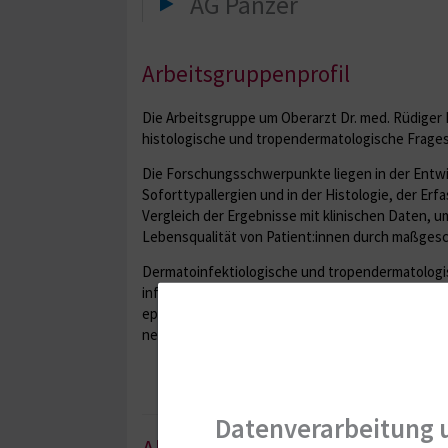
AG Panzer
Arbeitsgruppenprofil
Die Arbeitsgruppe um Oberarzt Dr. med. Rüdiger 
histologische und tropendermatologische Frages
Die Forschungsschwerpunkte liegen in der Entwi
Soforttypallergien und in der Histologie, der 
Vergleich der Ergebnisse mit klinischen Daten, 
Lebensqualität von Patient:innen durch maßgesc
Dermatoinfektiologische und tropendermatologi
infections“ und „neglected tropical skin diseas
epidemiologischer Forschung z. T. in internation
neuartige Therapiestrategien zu entwickeln.
Datenverarbeitung 