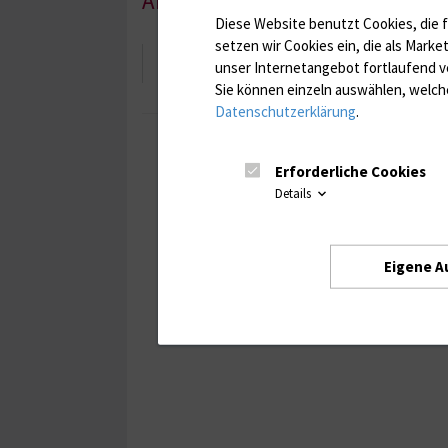
Aktuell laufende Forschungspr
Diese Website benutzt Cookies, die f
setzen wir Cookies ein, die als Marke
Microspotting
unser Internetangebot fortlaufend v
Sie können einzeln auswählen, welche
Datenschutzerklärung
.
Erforderliche Cookies
Details
Eigene A