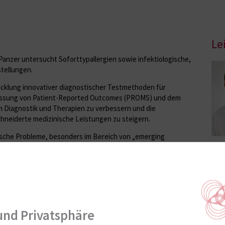
Le
Panzer untersucht Soforttypallergien sowie infektiologische,
tellungen.
cklung innovativer diagnostischer Testmethoden für
Erfassung von Patient-Reported Outcomes (PROMS) und dem
um Diagnostik und Therapien zu verbessern und die
hneiderte medizinische Leistungen zu steigern.
sche Probleme, besonders im Bereich von „emerging
es“ (WHO-Klassifikation), werden in Grundlagenforschung und
aler Kollaboration bearbeitet, um Datenlücken zu schließen und
Mi
und Privatsphäre