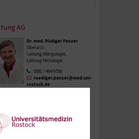
itung AG
Dr. med. Rüdiger Panzer
Oberarzt
Leitung Allergologie,
Leitung Histologie
0381 / 494 9758
ruediger.panzer@med.uni-
rostock.de
tarbeiter:innen
Eva Jung
Ärztin in Weiterbildung